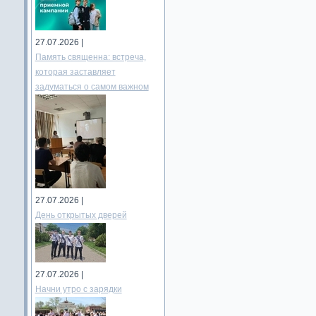
27.07.2026 |
Память священна: встреча,
которая заставляет
задуматься о самом важном
27.07.2026 |
День открытых дверей
27.07.2026 |
Начни утро с зарядки