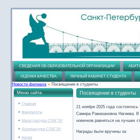
СВЕДЕНИЯ ОБ ОБРАЗОВАТЕЛЬНОЙ ОРГАНИЗАЦИИ
АБИТ
ОЦЕНКА КАЧЕСТВА
ЛИЧНЫЙ КАБИНЕТ СТУДЕНТА
Новости филиала
Посвящение в студенты
Меню сайта
Посвящение в студенты
Главная
21 ноября 2025 года состоялось
Факультеты
Самира Рамазановна Нагиева. В 
новичков равняться на лучших с
Магистратура СПбГЭУ
Аспирантура СПбГЭУ
Награды были вручены за:
Наука