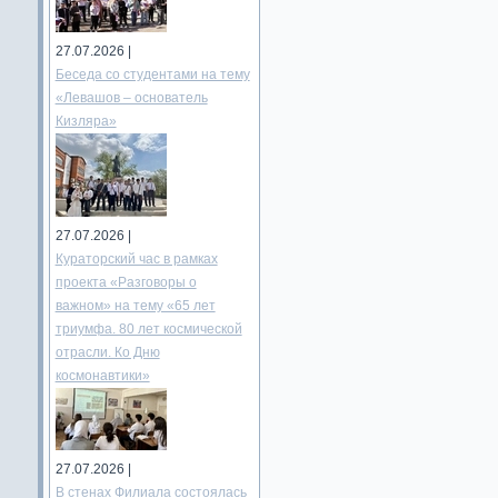
27.07.2026 |
Беседа со студентами на тему
«Левашов – основатель
Кизляра»
27.07.2026 |
Кураторский час в рамках
проекта «Разговоры о
важном» на тему «65 лет
триумфа. 80 лет космической
отрасли. Ко Дню
космонавтики»
27.07.2026 |
В стенах Филиала состоялась