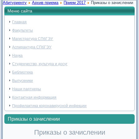
Абитуриенту
Архив приема
Прием 2017
Приказы о зачислении
Меню сайта
Главная
Факультеты
Магистратура СПбГЭУ
Аспирантура СПбГЭУ
Наука
Студенчество, культура и досуг
Библиотека
Выпускники
Наши партнеры
Контактная информация
Профилактика коронавирусной инфекции
Приказы о зачислении
Приказы о зачислении