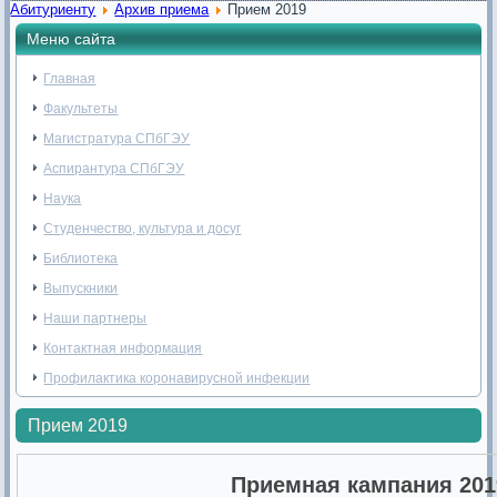
Абитуриенту
Архив приема
Прием 2019
Меню сайта
Главная
Факультеты
Магистратура СПбГЭУ
Аспирантура СПбГЭУ
Наука
Студенчество, культура и досуг
Библиотека
Выпускники
Наши партнеры
Контактная информация
Профилактика коронавирусной инфекции
Прием 2019
Приемная кампания 201