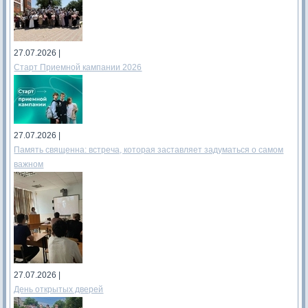
27.07.2026 |
Старт Приемной кампании 2026
27.07.2026 |
Память священна: встреча, которая заставляет задуматься о самом
важном
27.07.2026 |
День открытых дверей