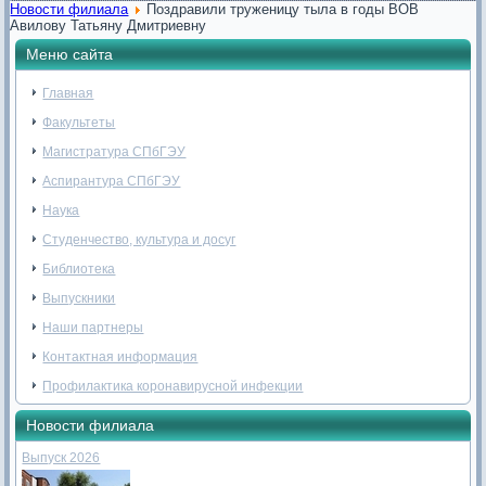
Новости филиала
Поздравили труженицу тыла в годы ВОВ
Авилову Татьяну Дмитриевну
Меню сайта
Главная
Факультеты
Магистратура СПбГЭУ
Аспирантура СПбГЭУ
Наука
Студенчество, культура и досуг
Библиотека
Выпускники
Наши партнеры
Контактная информация
Профилактика коронавирусной инфекции
Новости филиала
Выпуск 2026