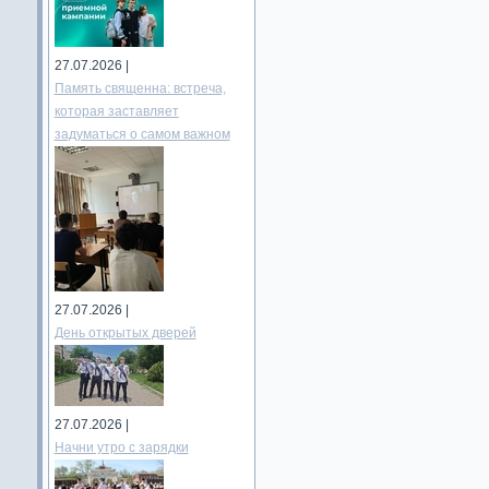
27.07.2026 |
Память священна: встреча,
которая заставляет
задуматься о самом важном
27.07.2026 |
День открытых дверей
27.07.2026 |
Начни утро с зарядки