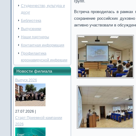
групп.
Студенчество, культура и
Встреча проводилась в рамках п
досуг
сохранение российских духовно
Библиотека
активно участвовали в обсужден
Выпускники
Наши партнеры
Контактная информация
Профилактика
коронавирусной инфекции
Новости филиала
Выпуск 2026
27.07.2026 |
Старт Приемной кампании
2026