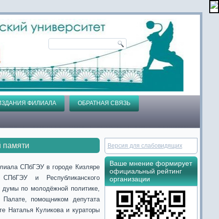
ИЗДАНИЯ ФИЛИАЛА
ОБРАТНАЯ СВЯЗЬ
й памяти
Версия для слабовидящих
Ваше мнение формирует
илиала СПбГЭУ в городе Кизляре
официальный рейтинг
 СПбГЭУ и Республиканского
организации
 думы по молодёжной политике,
 Палате, помощником депутата
те Наталья Куликова и кураторы