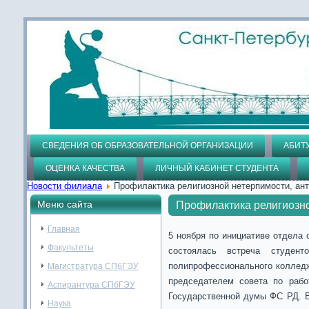
СВЕДЕНИЯ ОБ ОБРАЗОВАТЕЛЬНОЙ ОРГАНИЗАЦИИ
АБИТ
ОЦЕНКА КАЧЕСТВА
ЛИЧНЫЙ КАБИНЕТ СТУДЕНТА
Новости филиала
Профилактика религиозной нетерпимости, ант
Меню сайта
Профилактика религиозно
Главная
5 ноября по инициативе отдела
Факультеты
состоялась встреча студен
полипрофессионального коллед
Магистратура СПбГЭУ
председателем совета по раб
Аспирантура СПбГЭУ
Государственной думы ФС РД. В
Наука