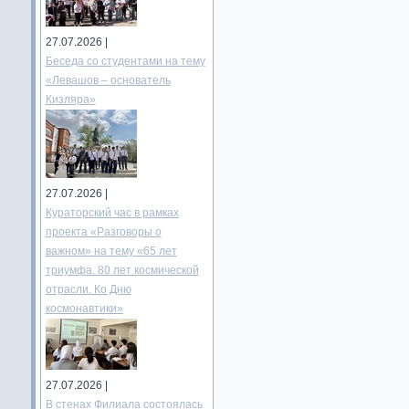
27.07.2026 |
Беседа со студентами на тему
«Левашов – основатель
Кизляра»
27.07.2026 |
Кураторский час в рамках
проекта «Разговоры о
важном» на тему «65 лет
триумфа. 80 лет космической
отрасли. Ко Дню
космонавтики»
27.07.2026 |
В стенах Филиала состоялась