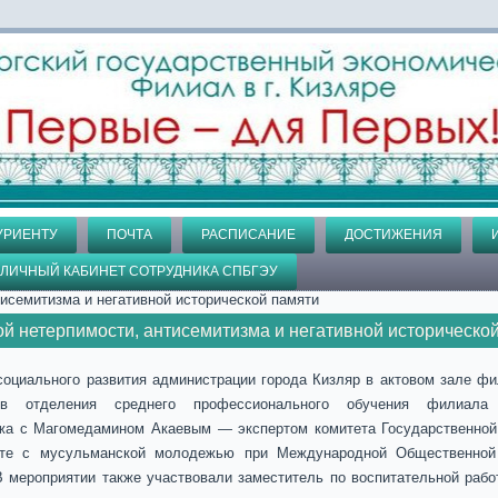
УРИЕНТУ
ПОЧТА
РАСПИСАНИЕ
ДОСТИЖЕНИЯ
ЛИЧНЫЙ КАБИНЕТ СОТРУДНИКА СПБГЭУ
исемитизма и негативной исторической памяти
й нетерпимости, антисемитизма и негативной историческо
 социального развития администрации города Кизляр в актовом зале ф
тов отделения среднего профессионального обучения филиала
жа с Магомедамином Акаевым — экспертом комитета Государственной
оте с мусульманской молодежью при Международной Общественной
 мероприятии также участвовали заместитель по воспитательной рабо